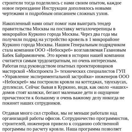
строители тогда поделились с нами своим опытом, каждое
новое переиздание Инструкции дополнялось новыми
чертежами и подробным описанием сложных узлов.
Накопленный нами опыт помог нам выиграть тендер
правительства Москвы на поставку металлочерепицы в
микрорайон Куркино города Москвы. Через два года мы
получили подряд на устройство кровель в 1 микрорайоне
Куркино города Москвы. Нашим Генеральным подрядчиком
стала компания ООО «Небоскреб» возглавляемая Газановым
Бабек Байрамовичем. Это время в истории нашей компании
считается самым трудозатратным, но очень интересным.
Работая под руководством опытных проектировщиков
мастерской «Моспроекта 3» технических специалистов ГУП
«Управление экспериментальной застройки» инженеров ООО
«Небоскреб» мы построили кровли на коттеджах, таунхаусах,
дуплексах. Сейчас бывая в Куркино, видя, как около «наших»
домов стоят коляски, бегают маленькие дети и ощущение
причастности к большому и очень важному делу никогда не
покинет наших сотрудников.
Отдавая много сил стройки, мы не меньше работали над
организаций работы офисов. Сотрудничество программистов,
строителей, инженеров привело к созданию собственной
программы по расчету кровли. Наша программа позволяет