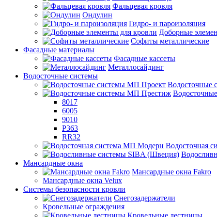
Фальцевая кровля
Ондулин
Гидро- и пароизоляция
Доборные элемен
Софиты металлические
Фасадные материалы
Фасадные кассеты
Металлосайдинг
Водосточные системы
Водосточные 
Водосточны
8017
6005
9010
P363
RR32
Водосточная с
Водосливн
Мансардные окна
Мансардные окна Fakro
Мансардные окна Velux
Системы безопасности кровли
Снегозадержатели
Кровельные ограждения
Кровельные лестницы