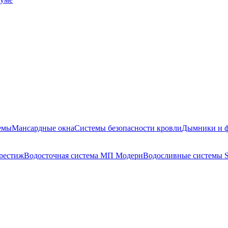
емы
Мансардные окна
Системы безопасности кровли
Дымники и 
рестиж
Водосточная система МП Модерн
Водосливные системы 