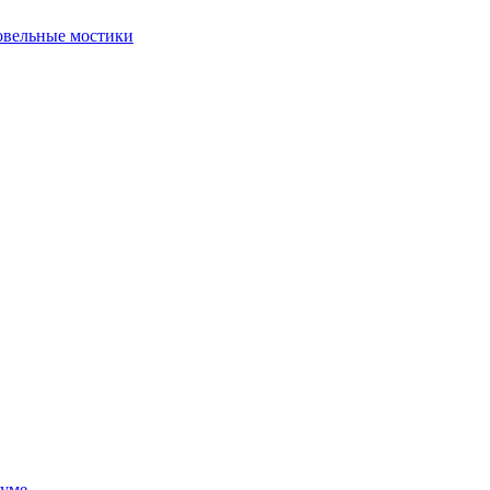
овельные мостики
руме