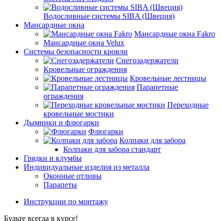
Водосливные системы SIBA (Швеция)
Мансардные окна
Мансардные окна Fakro
Мансардные окна Velux
Системы безопасности кровли
Снегозадержатели
Кровельные ограждения
Кровельные лестницы
Парапетные
ограждения
Переходные
кровельные мостики
Дымники и флюгарки
Флюгарки
Колпаки для забора
Колпаки для забора стандарт
Грядки и клумбы
Индивидуальные изделия из металла
Оконные отливы
Парапеты
Инструкции по монтажу
Будьте всегда в курсе!