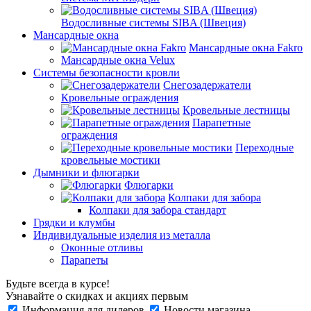
Водосливные системы SIBA (Швеция)
Мансардные окна
Мансардные окна Fakro
Мансардные окна Velux
Системы безопасности кровли
Снегозадержатели
Кровельные ограждения
Кровельные лестницы
Парапетные
ограждения
Переходные
кровельные мостики
Дымники и флюгарки
Флюгарки
Колпаки для забора
Колпаки для забора стандарт
Грядки и клумбы
Индивидуальные изделия из металла
Оконные отливы
Парапеты
Будьте всегда в курсе!
Узнавайте о скидках и акциях первым
Информация для дилеров
Новости магазина