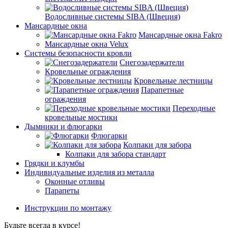
Водосливные системы SIBA (Швеция)
Мансардные окна
Мансардные окна Fakro
Мансардные окна Velux
Системы безопасности кровли
Снегозадержатели
Кровельные ограждения
Кровельные лестницы
Парапетные
ограждения
Переходные
кровельные мостики
Дымники и флюгарки
Флюгарки
Колпаки для забора
Колпаки для забора стандарт
Грядки и клумбы
Индивидуальные изделия из металла
Оконные отливы
Парапеты
Инструкции по монтажу
Будьте всегда в курсе!