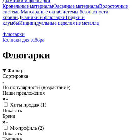
Дымники и флюгарки
Кровельные материалы
Фасадные материалы
Водосточные
системы
Мансардные окна
Системы безопасности
кровли
Дымники и флюгарки
Грядки и
клумбы
Индивидуальные изделия из металла
-
Флюгарки
Колпаки для забора
Флюгарки
Фильтр:
Сортировка
По популярности (возрастание)
Наши предложения
Хиты продаж (
1
)
Показать
Бренд
Мк-профиль (
2
)
Показать
Толщина