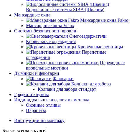
Водосливные системы SIBA (Швеция)
Мансардные окна
Мансардные окна Fakro
Мансардные окна Velux
Системы безопасности кровли
Снегозадержатели
Кровельные ограждения
Кровельные лестницы
Парапетные
ограждения
Переходные
кровельные мостики
Дымники и флюгарки
Флюгарки
Колпаки для забора
Колпаки для забора стандарт
Грядки и клумбы
Индивидуальные изделия из металла
Оконные отливы
Парапеты
Инструкции по монтажу
Будьте всегда в курсе!