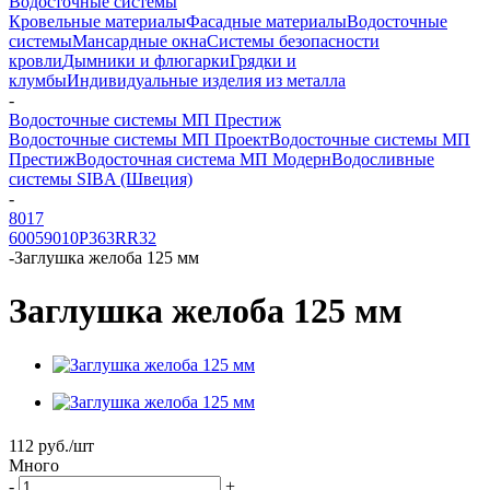
Водосточные системы
Кровельные материалы
Фасадные материалы
Водосточные
системы
Мансардные окна
Системы безопасности
кровли
Дымники и флюгарки
Грядки и
клумбы
Индивидуальные изделия из металла
-
Водосточные системы МП Престиж
Водосточные системы МП Проект
Водосточные системы МП
Престиж
Водосточная система МП Модерн
Водосливные
системы SIBA (Швеция)
-
8017
6005
9010
P363
RR32
-
Заглушка желоба 125 мм
Заглушка желоба 125 мм
112
руб.
/шт
Много
-
+