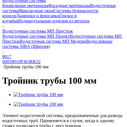
Водосточные системы
Кровельные материалы
Фасадные материалы
Водосточные
системы
Мансардные окна
Системы безопасности
кровли
Дымники и флюгарки
Грядки и
клумбы
Индивидуальные изделия из металла
-
Водосточные системы МП Престиж
Водосточные системы МП Проект
Водосточные системы МП
Престиж
Водосточная система МП Модерн
Водосливные
системы SIBA (Швеция)
-
8017
6005
9010
P363
RR32
-
Тройник трубы 100 мм
Тройник трубы 100 мм
Элемент водосточной системы, предназначенные для развода
водосточных труб. Применяется в случае, когда к одному
стояку подводятся трубы с двух воронок.