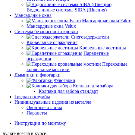
Водосливные системы SIBA (Швеция)
Мансардные окна
Мансардные окна Fakro
Мансардные окна Velux
Системы безопасности кровли
Снегозадержатели
Кровельные ограждения
Кровельные лестницы
Парапетные
ограждения
Переходные
кровельные мостики
Дымники и флюгарки
Флюгарки
Колпаки для забора
Колпаки для забора стандарт
Грядки и клумбы
Индивидуальные изделия из металла
Оконные отливы
Парапеты
Инструкции по монтажу
Будьте всегда в курсе!