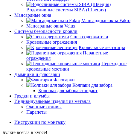
Водосливные системы SIBA (Швеция)
Мансардные окна
Мансардные окна Fakro
Мансардные окна Velux
Системы безопасности кровли
Снегозадержатели
Кровельные ограждения
Кровельные лестницы
Парапетные
ограждения
Переходные
кровельные мостики
Дымники и флюгарки
Флюгарки
Колпаки для забора
Колпаки для забора стандарт
Грядки и клумбы
Индивидуальные изделия из металла
Оконные отливы
Парапеты
Инструкции по монтажу
Будьте всегда в курсе!