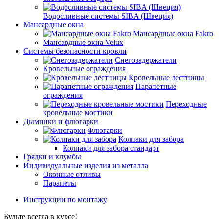
Водосливные системы SIBA (Швеция)
Мансардные окна
Мансардные окна Fakro
Мансардные окна Velux
Системы безопасности кровли
Снегозадержатели
Кровельные ограждения
Кровельные лестницы
Парапетные
ограждения
Переходные
кровельные мостики
Дымники и флюгарки
Флюгарки
Колпаки для забора
Колпаки для забора стандарт
Грядки и клумбы
Индивидуальные изделия из металла
Оконные отливы
Парапеты
Инструкции по монтажу
Будьте всегда в курсе!