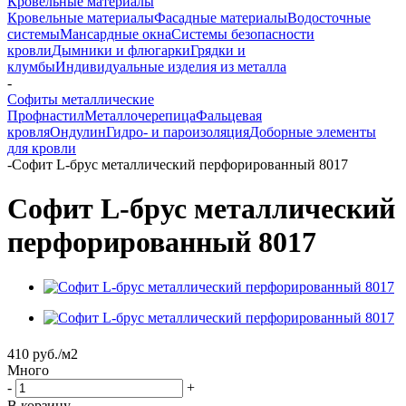
Кровельные материалы
Кровельные материалы
Фасадные материалы
Водосточные
системы
Мансардные окна
Системы безопасности
кровли
Дымники и флюгарки
Грядки и
клумбы
Индивидуальные изделия из металла
-
Софиты металлические
Профнастил
Металлочерепица
Фальцевая
кровля
Ондулин
Гидро- и пароизоляция
Доборные элементы
для кровли
-
Софит L-брус металлический перфорированный 8017
Софит L-брус металлический
перфорированный 8017
410
руб.
/м2
Много
-
+
В корзину