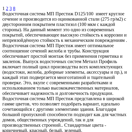
1
2
3
8
Водосточная система МП Престиж D125/100 имеет круглое
сечение и производится из оцинкованной стали (275 гр/м2) с
двусторонним покрытием пластизол (100 мкм с каждой
стороны). На данный момент это одно из современных
покрытий, обеспечивающее высокую стойкость к коррозии и
непревзойдённую стойкость к механическим повреждениям .
Водосточная система МП Престиж имеет оптимальное
соотношение сечений желоба и трубы. Конструкция
обеспечивает простой монтаж без применения герметика и
заклепок. Выпуск водосточных систем Металл Профиль
включает полный цикл производства всех комплектующих
(водостоки, желоба, доборные элементы, аксессуары и пр.), и
каждый этап подвергается многоэтапной и тщательной
проверке. Это, вкупе с современными разработками и
использованием только высококачественных материалов,
обеспечивает надежность и долговечность продукции.
Водосточная система МП Престиж представлена в широкой
гамме цветов, что позволяет подобрать вариант, идеально
сочетающийся с другими элементами здания. Благодаря
большой пропускной способности подходит как для частных
домов, общественных учреждений, так и для
производственных строений.. Стандартные цвета -
коричневый, красный, белый, зеленый.