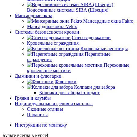
Водосливные системы SIBA (Швеция)
Мансардные окна
Мансардные окна Fakro
Мансардные окна Velux
Системы безопасности кровли
Снегозадержатели
Кровельные ограждения
Кровельные лестницы
Парапетные
ограждения
Переходные
кровельные мостики
Дымники и флюгарки
Флюгарки
Колпаки для забора
Колпаки для забора стандарт
Грядки и клумбы
Индивидуальные изделия из металла
Оконные отливы
Парапеты
Инструкции по монтажу
Будьте всегда в курсе!