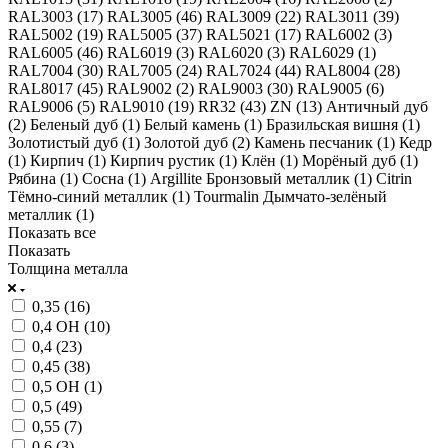
RAL3003 (
17
)
RAL3005 (
46
)
RAL3009 (
22
)
RAL3011 (
39
)
RAL5002 (
19
)
RAL5005 (
37
)
RAL5021 (
17
)
RAL6002 (
3
)
RAL6005 (
46
)
RAL6019 (
3
)
RAL6020 (
3
)
RAL6029 (
1
)
RAL7004 (
30
)
RAL7005 (
24
)
RAL7024 (
44
)
RAL8004 (
28
)
RAL8017 (
45
)
RAL9002 (
2
)
RAL9003 (
30
)
RAL9005 (
6
)
RAL9006 (
5
)
RAL9010 (
19
)
RR32 (
43
)
ZN (
13
)
Античный дуб
(
2
)
Беленый дуб (
1
)
Белый камень (
1
)
Бразильская вишня (
1
)
Золотистый дуб (
1
)
Золотой дуб (
2
)
Камень песчаник (
1
)
Кедр
(
1
)
Кирпич (
1
)
Кирпич рустик (
1
)
Клён (
1
)
Морёный дуб (
1
)
Рябина (
1
)
Сосна (
1
)
Argillite Бронзовый металлик (
1
)
Citrin
Тёмно-синий металлик (
1
)
Tourmalin Дымчато-зелёный
металлик (
1
)
Показать все
Показать
Толщина металла
0,35 (
16
)
0,4 ОН (
10
)
0,4 (
23
)
0,45 (
38
)
0,5 ОН (
1
)
0,5 (
49
)
0,55 (
7
)
0,6 (
3
)