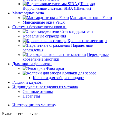
Водосливные системы SIBA (Швеция)
Мансардные окна
Мансардные окна Fakro
Мансардные окна Velux
Системы безопасности кровли
Снегозадержатели
Кровельные ограждения
Кровельные лестницы
Парапетные
ограждения
Переходные
кровельные мостики
Дымники и флюгарки
Флюгарки
Колпаки для забора
Колпаки для забора стандарт
Грядки и клумбы
Индивидуальные изделия из металла
Оконные отливы
Парапеты
Инструкции по монтажу
Будьте всегда в курсе!