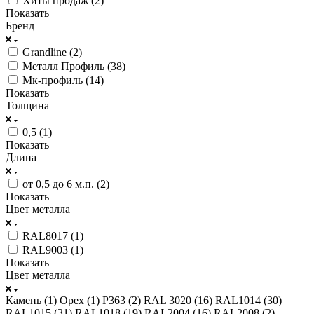
Хиты продаж (
2
)
Показать
Бренд
Grandline (
2
)
Металл Профиль (
38
)
Мк-профиль (
14
)
Показать
Толщина
0,5 (
1
)
Показать
Длина
от 0,5 до 6 м.п. (
2
)
Показать
Цвет металла
RAL8017 (
1
)
RAL9003 (
1
)
Показать
Цвет металла
Камень (
1
)
Орех (
1
)
P363 (
2
)
RAL 3020 (
16
)
RAL1014 (
30
)
RAL1015 (
31
)
RAL1018 (
19
)
RAL2004 (
16
)
RAL2008 (
2
)