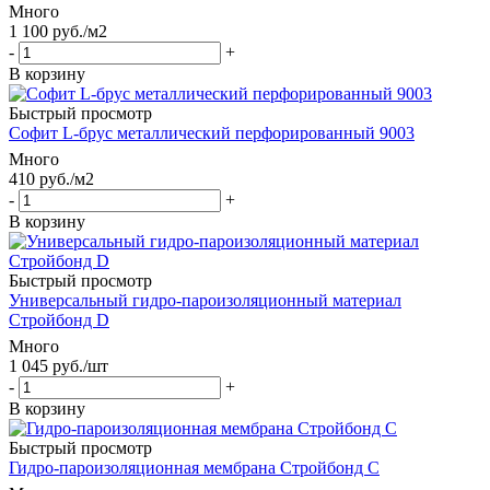
Много
1 100
руб.
/м2
-
+
В корзину
Быстрый просмотр
Софит L-брус металлический перфорированный 9003
Много
410
руб.
/м2
-
+
В корзину
Быстрый просмотр
Универсальный гидро-пароизоляционный материал
Стройбонд D
Много
1 045
руб.
/шт
-
+
В корзину
Быстрый просмотр
Гидро-пароизоляционная мембрана Стройбонд С