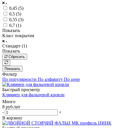
0,45 (
5
)
0,5 (
5
)
0,55 (
3
)
0,7 (
1
)
Показать
Класс покрытия
Стандарт (
1
)
Показать
Сбросить
Показать
Фильтр
По популярности
По алфавиту
По цене
Быстрый просмотр
Кляммер для фальцевой кровли
Много
8
руб.
/шт
-
+
В корзину