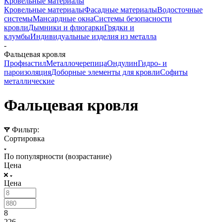
Кровельные материалы
Кровельные материалы
Фасадные материалы
Водосточные
системы
Мансардные окна
Системы безопасности
кровли
Дымники и флюгарки
Грядки и
клумбы
Индивидуальные изделия из металла
-
Фальцевая кровля
Профнастил
Металлочерепица
Ондулин
Гидро- и
пароизоляция
Доборные элементы для кровли
Софиты
металлические
Фальцевая кровля
Фильтр:
Сортировка
По популярности (возрастание)
Цена
Цена
8
226