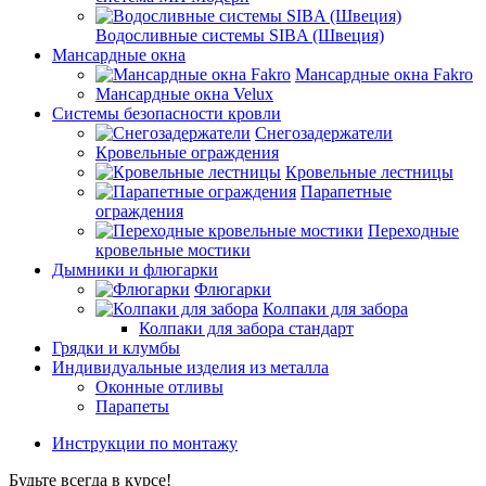
Водосливные системы SIBA (Швеция)
Мансардные окна
Мансардные окна Fakro
Мансардные окна Velux
Системы безопасности кровли
Снегозадержатели
Кровельные ограждения
Кровельные лестницы
Парапетные
ограждения
Переходные
кровельные мостики
Дымники и флюгарки
Флюгарки
Колпаки для забора
Колпаки для забора стандарт
Грядки и клумбы
Индивидуальные изделия из металла
Оконные отливы
Парапеты
Инструкции по монтажу
Будьте всегда в курсе!