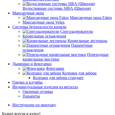
Водосливные системы SIBA (Швеция)
Мансардные окна
Мансардные окна Fakro
Мансардные окна Velux
Системы безопасности кровли
Снегозадержатели
Кровельные ограждения
Кровельные лестницы
Парапетные
ограждения
Переходные
кровельные мостики
Дымники и флюгарки
Флюгарки
Колпаки для забора
Колпаки для забора стандарт
Грядки и клумбы
Индивидуальные изделия из металла
Оконные отливы
Парапеты
Инструкции по монтажу
Будьте всегда в курсе!