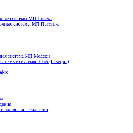
чные системы МП Проект
очные системы МП Престиж
ная система МП Модерн
сливные системы SIBA (Швеция)
akro
цы
дения
ые кровельные мостики