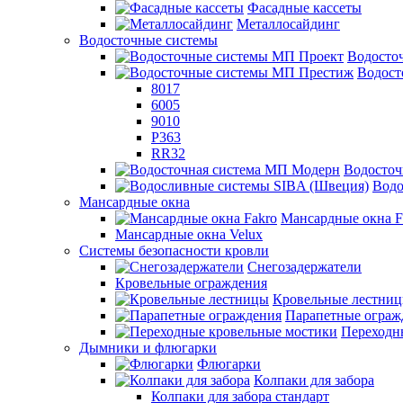
Фасадные кассеты
Металлосайдинг
Водосточные системы
Водосто
Водост
8017
6005
9010
P363
RR32
Водосточ
Водо
Мансардные окна
Мансардные окна F
Мансардные окна Velux
Системы безопасности кровли
Снегозадержатели
Кровельные ограждения
Кровельные лестни
Парапетные ограж
Переходн
Дымники и флюгарки
Флюгарки
Колпаки для забора
Колпаки для забора стандарт