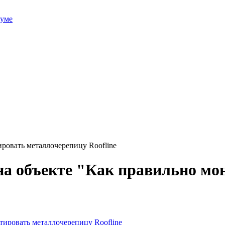
руме
ровать металлочерепицу Roofline
на объекте "Как правильно мо