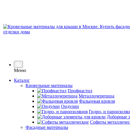
Меню
Каталог
Кровельные материалы
Профнастил
Металлочерепица
Фальцевая кровля
Ондулин
Гидро- и пароизоля
Доборные э
Софиты металличес
Фасадные материалы