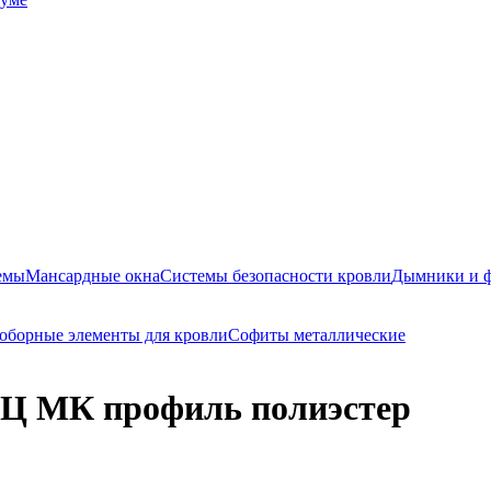
емы
Мансардные окна
Системы безопасности кровли
Дымники и 
оборные элементы для кровли
Софиты металлические
МК профиль полиэстер