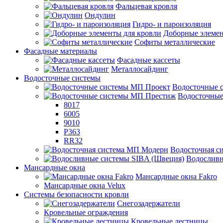
Фальцевая кровля
Ондулин
Гидро- и пароизоляция
Доборные элемен
Софиты металлические
Фасадные материалы
Фасадные кассеты
Металлосайдинг
Водосточные системы
Водосточные 
Водосточны
8017
6005
9010
P363
RR32
Водосточная с
Водосливн
Мансардные окна
Мансардные окна Fakro
Мансардные окна Velux
Системы безопасности кровли
Снегозадержатели
Кровельные ограждения
Кровельные лестницы