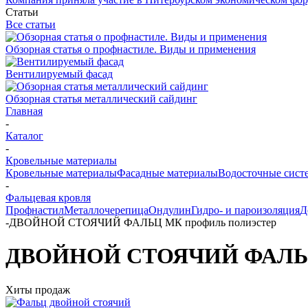
Статьи
Все статьи
Обзорная статья о профнастиле. Виды и применения
Вентилируемый фасад
Обзорная статья металлический сайдинг
Главная
-
Каталог
-
Кровельные материалы
Кровельные материалы
Фасадные материалы
Водосточные сист
-
Фальцевая кровля
Профнастил
Металлочерепица
Ондулин
Гидро- и пароизоляция
Д
-
ДВОЙНОЙ СТОЯЧИЙ ФАЛЬЦ МК профиль полиэстер
ДВОЙНОЙ СТОЯЧИЙ ФАЛЬЦ 
Хиты продаж