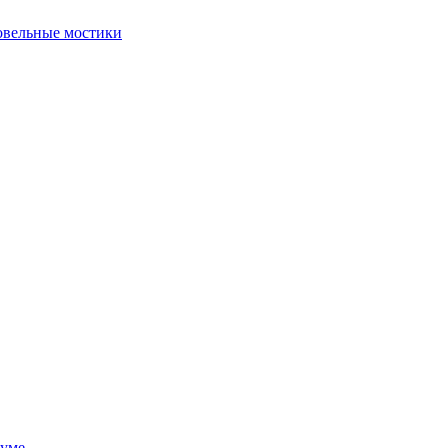
овельные мостики
руме